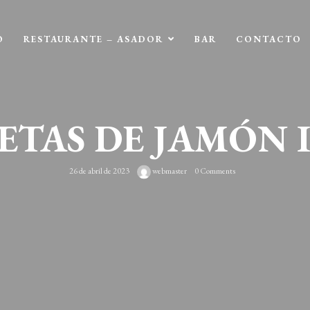
O
RESTAURANTE – ASADOR
BAR
CONTACTO
TAS DE JAMÓN 
26 de abril de 2023
webmaster
0 Comments