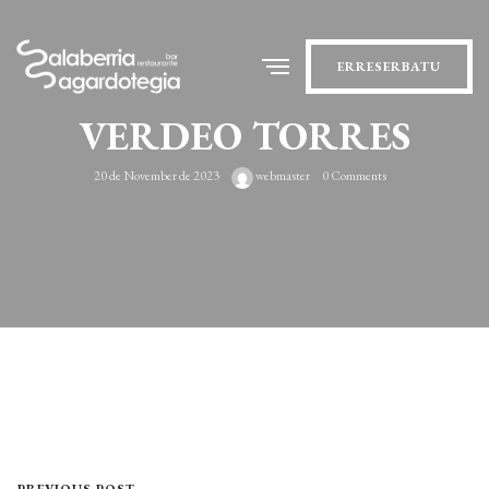
ERRESERBATU
VERDEO TORRES
20 de November de 2023
webmaster
0 Comments