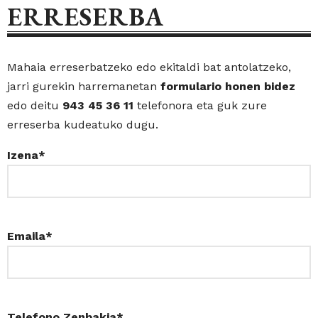
ERRESERBA
Mahaia erreserbatzeko edo ekitaldi bat antolatzeko,
jarri gurekin harremanetan
formulario honen bidez
edo deitu
943 45 36 11
telefonora eta guk zure
erreserba kudeatuko dugu.
Izena*
Emaila*
Telefono Zenbakia*