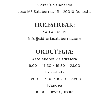
Sidrería Salaberria
Jose Mª Salaberria, 15 - 20010 Donostia
ERRESERBAK:
943 45 63 11
info@sidreriasalaberria.com
ORDUTEGIA:
Astelehenetik Ostiralera
9:00 – 16:30 / 19:30 – 23:00
Larunbata
10:00 – 16:30 / 19:30 – 23:00
Igandea
10:00 – 16:30 / Itxita