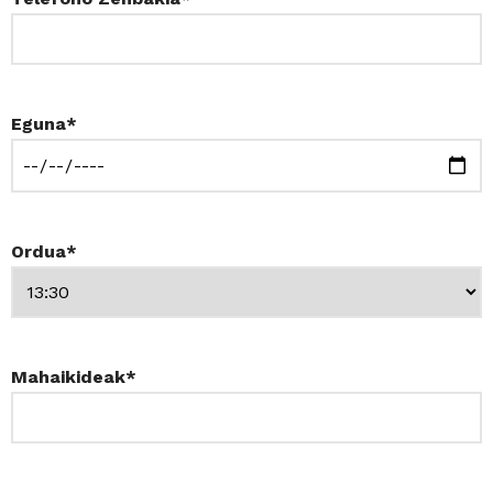
Eguna*
Ordua*
Mahaikideak*