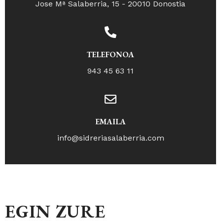
Jose Mª Salaberria, 15 - 20010 Donostia
TELEFONOA
943 45 63 11
EMAILA
info@sidreriasalaberria.com
EGIN ZURE